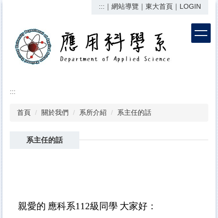
:::
｜
網站導覽
｜
東大首頁
｜
LOGIN
跳
到
主
要
內
容
區
:::
首頁
關於我們
系所介紹
系主任的話
系主任的話
親愛的
應科系
112
級同學
大家好：