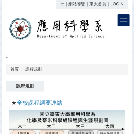
:::
｜
網站導覽
｜
東大首頁
｜
LOGIN
跳
到
主
要
內
容
區
:::
首頁
課程規劃
課程規劃
★
全校課程綱要連結