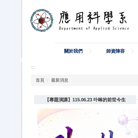
跳
到
主
要
內
容
區
關於我們
師資陣容
:::
首頁
最新消息
【專題演講】115.06.23 卟啉的前世今生