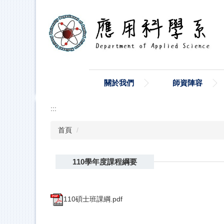
跳
到
主
要
內
容
區
關於我們
師資陣容
:::
首頁
110學年度課程綱要
110碩士班課綱.pdf