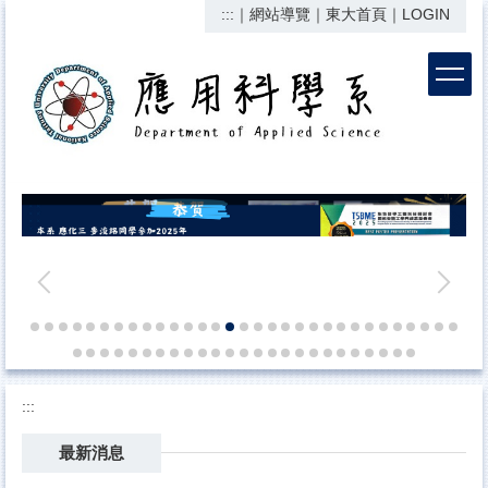
:::
｜
網站導覽
｜
東大首頁
｜
LOGIN
跳
到
主
要
內
容
區
:::
最新消息